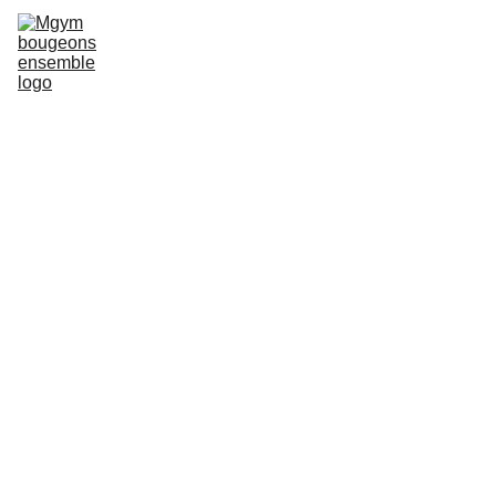
Accueil
Contenu des séances
Planning & Tarifs
Lieu
Votre coach en vidéos
facebook
Contact
Blog
COURS EN ÉTÉ
5/27/2026
2 min read